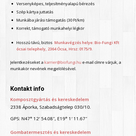
Versenyképes, teljesítményalapú bérezés
Szép kártya juttatás
Munkába járási támogatás (30 Ft/km)
Korrekt, támogató munkahelyi légkör
Hosszú távú, biztos
Munkavégzés helye: Bio-Fungi Kft
ócsai telephely, 2364 Ócsa, Hrsz: 0175/9.
Jelentkezéseket a
karrier@biofungi.hu
e-mail címre várjuk, a
munkakör nevének megjelölésével.
Kontakt info
Komposztgyártás és kereskedelem
2338 Áporka, Szabadságtelep 030/10.
GPS: N47° 12′ 54.08″, E19° 1′ 11.67″
Gombatermesztés és kereskedelem