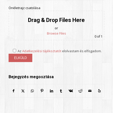
Önéletrajz csatolása
Drag & Drop Files Here
or
Browse Files
0
of 1
Az
Adatkezelési tájékoztatót
elolvastam és elfogadom.
Bejegyzés megosztása