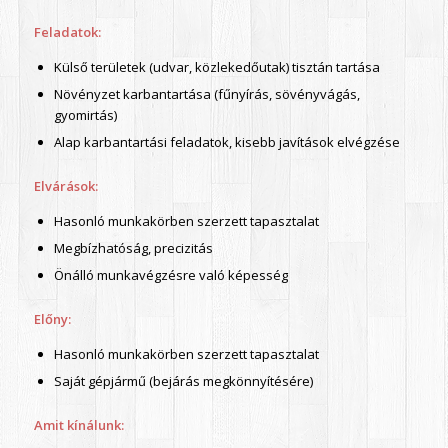
Feladatok:
Külső területek (udvar, közlekedőutak) tisztán tartása
Növényzet karbantartása (fűnyírás, sövényvágás,
gyomirtás)
Alap karbantartási feladatok, kisebb javítások elvégzése
Elvárások:
Hasonló munkakörben szerzett tapasztalat
Megbízhatóság, precizitás
Önálló munkavégzésre való képesség
Előny:
Hasonló munkakörben szerzett tapasztalat
Saját gépjármű (bejárás megkönnyítésére)
Amit kínálunk: