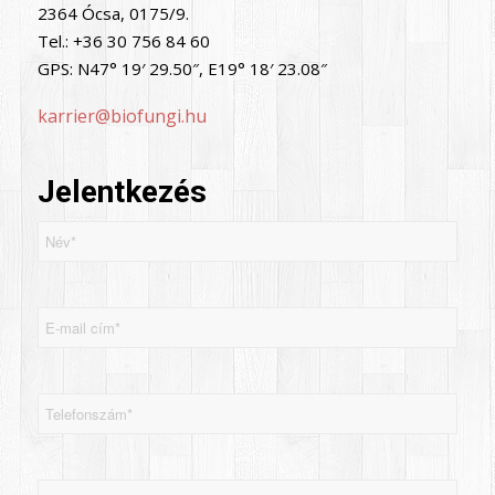
2364 Ócsa, 0175/9.
Tel.: +36 30 756 84 60
GPS: N47° 19′ 29.50″, E19° 18′ 23.08″
karrier@biofungi.hu
Jelentkezés